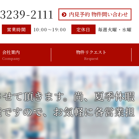
-3239-2111
内見予約 物件問い合わせ
営業時間
10:00～19:00
定休日
毎週火曜・水曜
会社案内
物件リクエスト
Company
Request
させて頂きます。尚、夏季休暇
能ですので、お気軽に各営業担